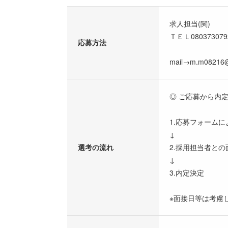
求人担当(関)
ＴＥＬ080373079
応募方法
mail→m.m08216@
◎ ご応募から内
1.応募フォーム
↓
選考の流れ
2.採用担当者と
↓
3.内定決定
※面接日等は考慮