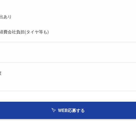
出あり
繕費会社負担(タイヤ等も)
渡
WEB応募する