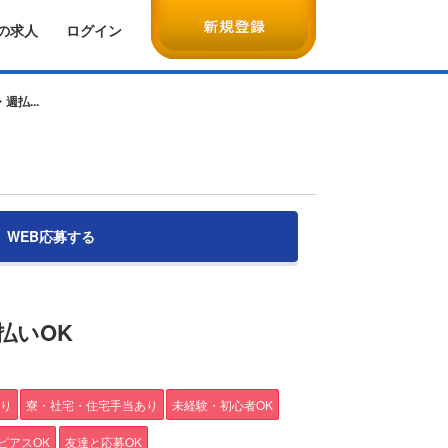
の求人
ログイン
週払...
WEB応募する
払いOK
り
寮・社宅・住宅手当あり
未経験・初心者OK
ピアスOK
友達と応募OK